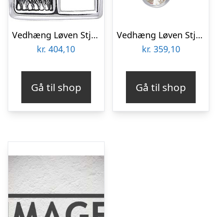
Vedhæng Løven Stjernetegn – 30mm – u/kæde
Vedhæng Løven Stjernetegn med Bjergkrystal – 28 mm – u/kæde
kr.
404,10
kr.
359,10
Gå til shop
Gå til shop