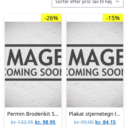
-26%
-15%
Permin Broderikit Stjernetegn Løve 18x25cm
Plakat stjernetegn løve
Den
Den
Den
Den
kr.
132,95
kr.
98,95
kr.
99,00
kr.
84,15