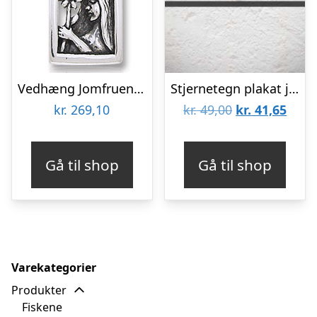
Vedhæng Jomfruen Stjernetegn – 26mm – u/kæde
Stjernetegn plakat jomfru
Den
Den
kr.
269,10
kr.
49,00
kr.
41,65
oprindelige
aktue
pris
pris
Gå til shop
Gå til shop
var:
er:
kr. 49,00.
kr. 4
Varekategorier
Produkter
Fiskene