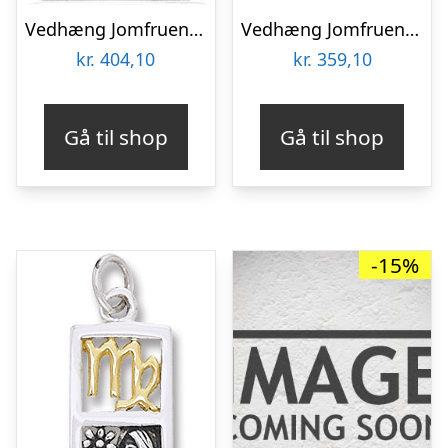
Vedhæng Jomfruen Stjernetegn – 30mm – u/kæde
Vedhæng Jomfruen Stjernetegn med Karneol – 28mm – u/kæde
kr.
404,10
kr.
359,10
Gå til shop
Gå til shop
-15%